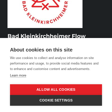
Bad Kleinkirchheimer Flow
Country Trail
About cookies on this site
Österreich
We use cookies to collect and analyse information on site
performance and usage, to provide social media features and
to enhance and customise content and advertisements.
Learn more
ALLOW ALL COOKIES
COOKIE SETTINGS