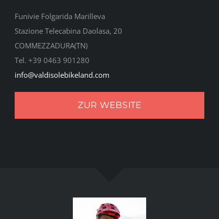
Funivie Folgarida Marilleva
Stazione Telecabina Daolasa, 20
COMMEZZADURA(TN)
Tel. +39 0463 901280
info@valdisolebikeland.com
ZUR WEBSITE